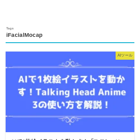
iFacialMocap
AIツール