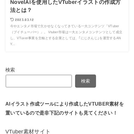
NovelAIを使用したVTuberイラストの作成方
法とは？
2023.03.12
今やエンタメ市場で欠かせなくなってきている一大コンテンツ「VTuber
（ブイチューバー）」。 Vtuber市場は一大エンタメコンテンツとして成立
し、VTuver事業を主軸とする企業としては、｢にじさんじ｣を運営するAN
Y...
検索
検索
AIイラスト作成ツールにより作成したVTUBER素材を
置いているので是非下記のサイトも見てください！
VTuber素材サイト