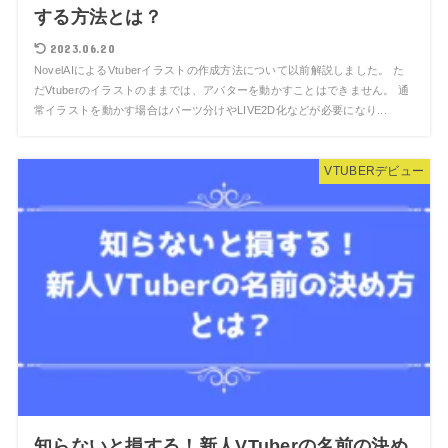
する方法とは？
2023.06.20
NovelAIによるVtuberイラストの作成方法について以前解説しました。 た
だVtuberのイラストのままでは、アバターを動かすことはできません。 通
常イラストを動かす場合はパーツ分けやLIVE2D化などが必要になり...
VTUBERデビュー
知らないと損する！新人VTuberの名前の決め