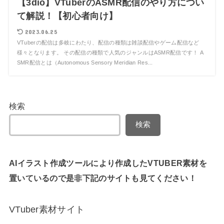
【3dio】VTuberのASMR配信のやり方につい
て解説！【初心者向け】
2023.06.25
VTuberの配信は多岐にわたり、配信の種類は雑談配信やゲーム配信など
様々となります。 その配信の種類で人気のジャンルはASMR配信です！ A
SMR配信とは（Autonomous Sensory Meridian Res...
検索
検索
AIイラスト作成ツールにより作成したVTUBER素材を
置いているので是非下記のサイトも見てください！
VTuber素材サイト