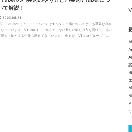
いて解説！
2023.05.21
現在、VTuber（ブイチューバー）はエンタメ市場においてとても重要な存在
となっています。VTuberは、これまでにない新しい楽しみ方を提供し、その
市場を主軸とする企業も増えてきています。 例えば、VTuberグループ「...
A
A
A
S
A
V