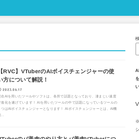
【RVC】VTuberのAIボイスチェンジャーの使
い方について解説！
2023.06.17
現在AIを用いたツールやソフトは、各所で話題となっており、凄まじい速度
で進化を遂げています！ AIを用いたツールの中で話題になっているツールの
１つはAIボイスチェンジャーとなります！ AIボイスチェンジャーとは、AI機
...
VTuberのバ美肉のやり方とバ美肉VTuberにつ